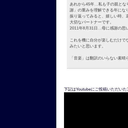
あれから45年…私も子の親と
謝」の重みを理解できる年にな
振り返ってみると、嬉しい時、
大切なパートナーです。
2011年8月31日…母に感謝
これを機に自分が楽しむだけで
みたいと思います。
「音楽」は翻訳のいらない素晴
下記はYoutubeにご投稿いただい