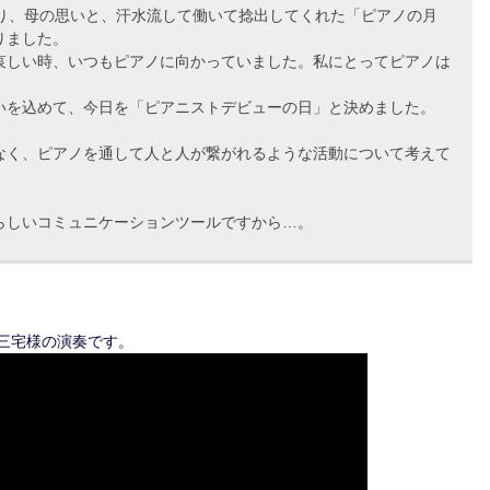
なり、母の思いと、汗水流して働いて捻出してくれた「ピアノの月
りました。
哀しい時、いつもピアノに向かっていました。私にとってピアノは
の思いを込めて、今日を「ピアニストデビューの日」と決めました。
なく、ピアノを通して人と人が繋がれるような活動について考えて
らしいコミュニケーションツールですから…。
た三宅様の演奏です。