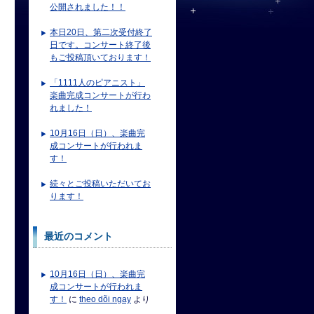
公開されました！！
本日20日、第二次受付終了
日です。コンサート終了後
もご投稿頂いております！
「1111人のピアニスト」
楽曲完成コンサートが行わ
れました！
10月16日（日）、楽曲完
成コンサートが行われま
す！
続々とご投稿いただいてお
ります！
最近のコメント
10月16日（日）、楽曲完
成コンサートが行われま
す！
に
theo dõi ngay
より