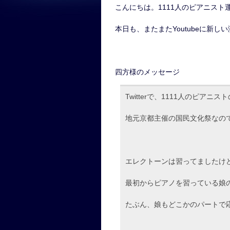
こんにちは。1111人のピアニスト
本日も、またまたYoutubeに新
四方様のメッセージ
Twitterで、1111人のピアニ
地元京都主催の国民文化祭なの
エレクトーンは習ってましたけ
最初からピアノを習っている娘
たぶん、娘もどこかのパートで